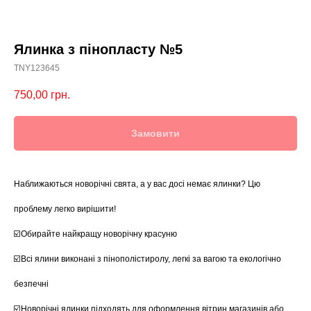
Ялинка з пінопласту №5
TNY123645
750,00
грн.
Замовити
Наближаються новорічні свята, а у вас досі немає ялинки? Цю
проблему легко вирішити!
☑️Обирайте найкращу новорічну красуню
☑️Всі ялини виконані з пінополістиролу, легкі за вагою та екологічно
безпечні
☑️Новорічні ялинки підходять для оформлення вітрин магазинів або